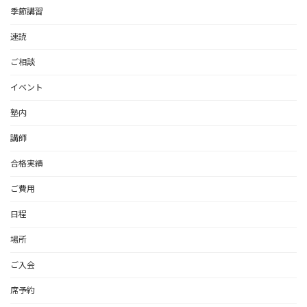
季節講習
速読
ご相談
イベント
塾内
講師
合格実績
ご費用
日程
場所
ご入会
席予約