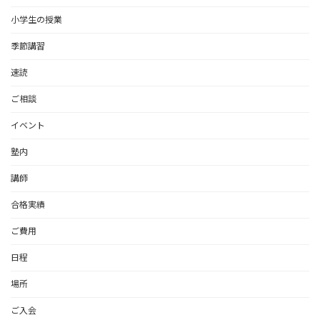
小学生の授業
季節講習
速読
ご相談
イベント
塾内
講師
合格実績
ご費用
日程
場所
ご入会