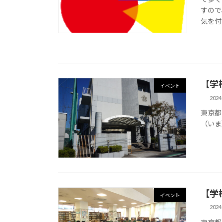
すので
気を付
【学
イベント
202
東京都
（いま）
【学
イベント
202