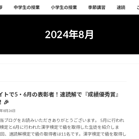
拶
中学生の授業
小学生の授業
季節講習
速読
2024年8月
ライトで5・6月の表彰者！速読解で『成績優秀賞』
🎉
4年8月26日
当ブログをお読みいただきありがとうございます。 5月に行われ
検定と6月に行われた漢字検定で級を取得した生徒を紹介しま
今回、速読解検定で級の取得者は11名です。漢字検定で級を取得し