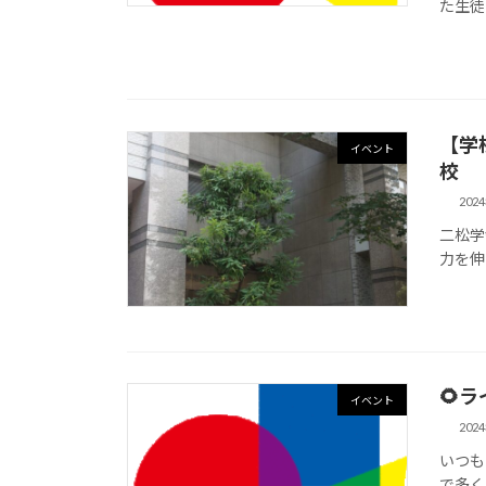
た生徒は
【学
イベント
校
202
二松学
力を伸ば
🌻
イベント
202
いつも
で多く