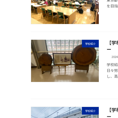
東京都
を目指す
【学
学校紹介
ー
202
学校紹
日々努
し、高み
【学
学校紹介
ー