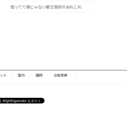
知ってて損じゃない都立高校のあれこれ
ント
塾内
講師
合格実績