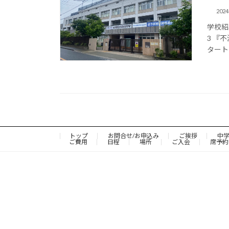
202
学校紹
3 『
タート👇
トップ
お問合せ/お申込み
ご挨拶
中
ご費用
日程
場所
ご入会
席予約