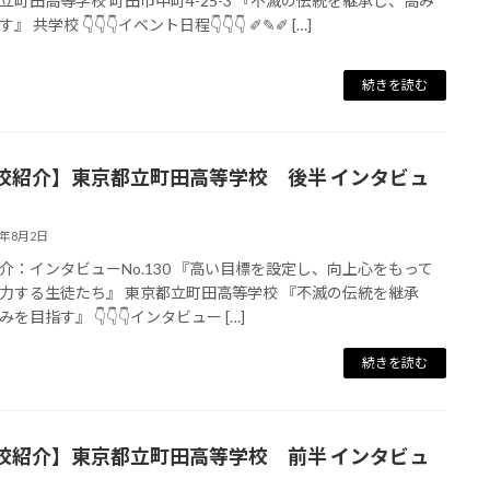
立町田高等学校 町田市中町4-25-3 『不滅の伝統を継承し、高み
』 共学校 👇👇👇イベント日程👇👇👇 ✐✎✐ […]
続きを読む
校紹介】東京都立町田高等学校 後半 インタビュ
4年8月2日
介：インタビューNo.130 『高い目標を設定し、向上心をもって
力する生徒たち』 東京都立町田高等学校 『不滅の伝統を継承
を目指す』 👇👇👇インタビュー […]
続きを読む
校紹介】東京都立町田高等学校 前半 インタビュ