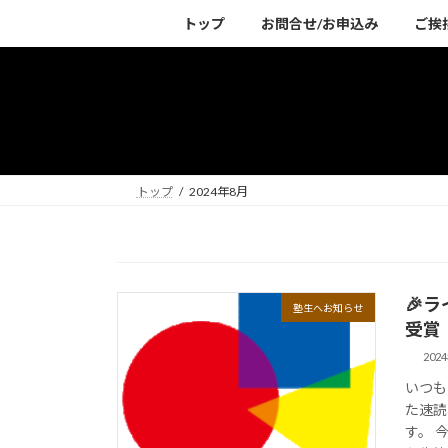
コ
ナ
トップ
お問合せ/お申込み
ご挨
ン
ビ
テ
ゲ
ン
ー
ツ
シ
へ
ョ
ス
ン
キ
に
トップ
2024年8月
ッ
移
プ
動
🎉
塾生へお知らせ
受賞！
202
いつも
た速読
す。 