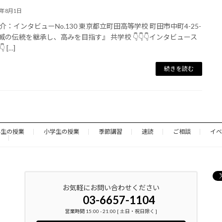
4年8月1日
介：インタビューNo.130 東京都立町田高等学校 町田市中町4-25-
不滅の伝統を継承し、高みを目指す』 共学校 👇👇👇インタビュース
 […]
続きを読む
学生の授業
小学生の授業
季節講習
速読
ご相談
イベ
お気軽にお問い合わせください
03-6657-1104
営業時間 15:00 - 21:00 [ 土日・祝日除く ]