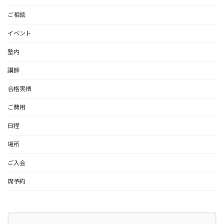
ご相談
イベント
塾内
講師
合格実績
ご費用
日程
場所
ご入会
席予約