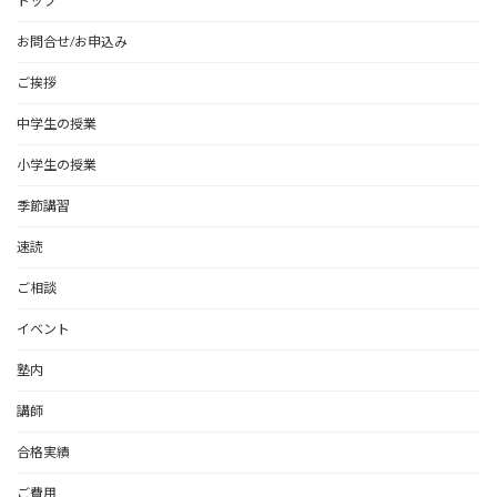
トップ
お問合せ/お申込み
ご挨拶
中学生の授業
小学生の授業
季節講習
速読
ご相談
イベント
塾内
講師
合格実績
ご費用