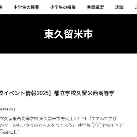
拶
中学生の授業
小学生の授業
季節講習
速読
東久留米市
校イベント情報2025】都立学校久留米西高等学
5年8月23日
立久留米西高等学校 東久留米市野火止2-1-44 『すすんで学び
かで おもいやりのある人をつくろう』 共学校 👇👇👇学校イベン
&#x1 […]