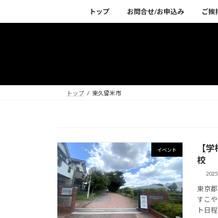
コ
ナ
トップ
お問合せ/お申込み
ご挨
ン
ビ
テ
ゲ
ン
ー
ツ
シ
へ
ョ
ス
ン
キ
に
トップ
東久留米市
ッ
移
プ
動
【学
イベント
校
202
東京都
すこや
ト日程👇