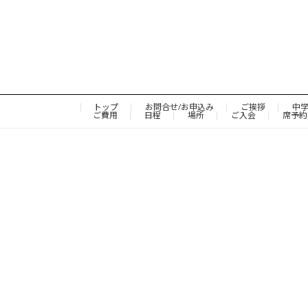
トップ
お問合せ/お申込み
ご挨拶
中
ご費用
日程
場所
ご入会
席予約