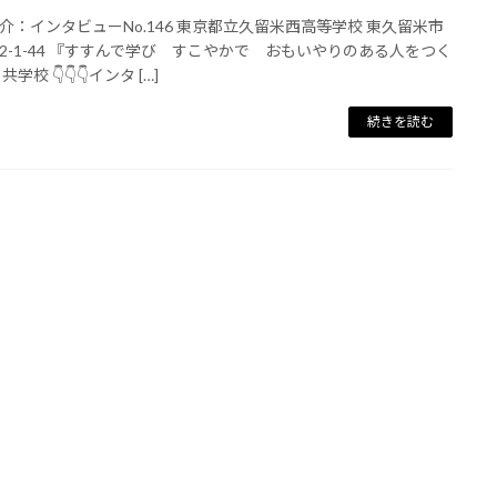
介：インタビューNo.146 東京都立久留米西高等学校 東久留米市
2-1-44 『すすんで学び すこやかで おもいやりのある人をつく
共学校 👇👇👇インタ […]
続きを読む