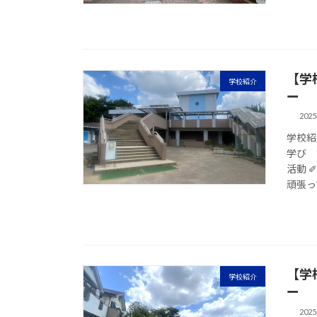
【学
学校紹介
ー
202
学校紹
学び 
活動 
頑張って
【学
学校紹介
ー
202