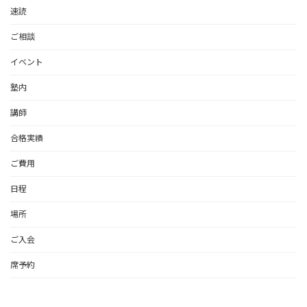
速読
ご相談
イベント
塾内
講師
合格実績
ご費用
日程
場所
ご入会
席予約