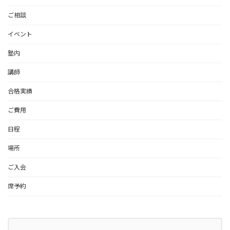
ご相談
イベント
塾内
講師
合格実績
ご費用
日程
場所
ご入会
席予約