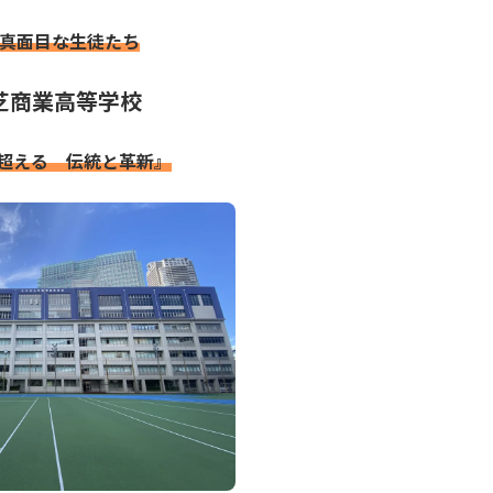
真面目な
生徒たち
芝商業高等学校
を超える 伝統と革新』