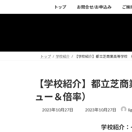
コ
ナ
トップ
お問合せ/お申込み
ご挨
ン
ビ
テ
ゲ
ン
ー
ツ
シ
へ
ョ
ス
ン
キ
に
トップ
学校紹介
【学校紹介】都立芝商業高等学校 
ッ
移
プ
動
【学校紹介】都立芝商
ュー＆倍率）
最
2023年10月27日
2023年10月27日
l
終
更
学校紹介：イ
新
日