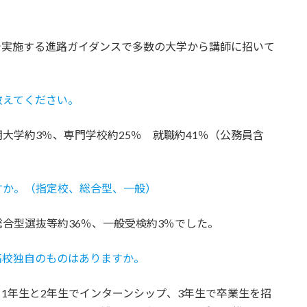
で実施する進路ガイダンスで多数の大学から講師に招いて
教えてください。
期大学約3％、専門学校約25％ 就職約41％（公務員含
すか。（指定校、総合型、一般）
総合型選抜等約36％、一般受検約3％でした。
高校独自のものはありますか。
、1年生と2年生でインターンシップ、3年生で卒業生を招