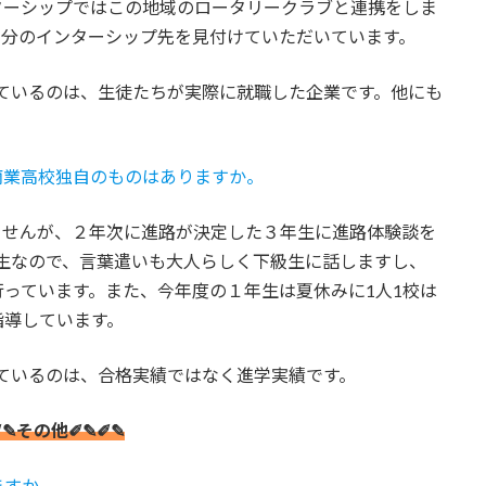
ターシップではこの地域のロータリークラブと連携をしま
0名分のインターシップ先を見付けていただいています。
しているのは、生徒たちが実際に就職した企業です。他にも
商業高校独自のものはありますか。
ませんが、２年次に進路が決定した３年生に進路体験談を
生なので、言葉遣いも大人らしく下級生に話しますし、
っています。また、今年度の１年生は夏休みに1人1校は
指導しています。
しているのは、合格実績ではなく進学実績です。
✐✎その他✐✎✐✎
ますか。