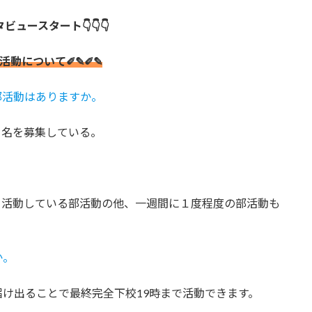
ンタビュースタート👇👇👇
部活動について✐✎✐✎
部活動はありますか。
５名を募集している。
。
毎日活動している部活動の他、一週間に１度程度の部活動も
か。
届け出ることで最終完全下校19時まで活動できます。