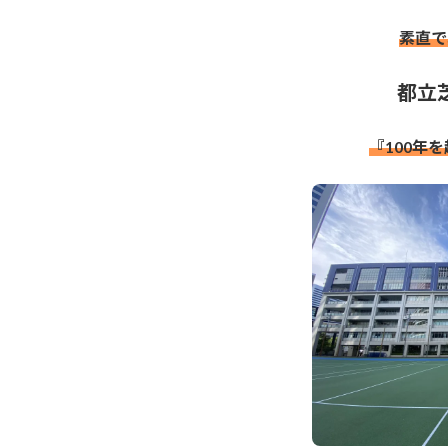
時
素直で
:
都立
『100年