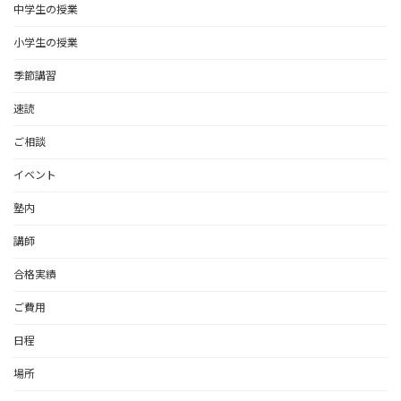
中学生の授業
小学生の授業
季節講習
速読
ご相談
イベント
塾内
講師
合格実績
ご費用
日程
場所