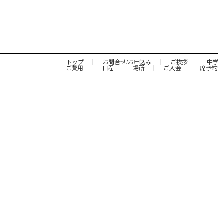
トップ
お問合せ/お申込み
ご挨拶
中
ご費用
日程
場所
ご入会
席予約