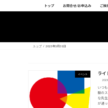
コ
ナ
トップ
お問合せ/お申込み
ご挨
ン
ビ
テ
ゲ
ン
ー
ツ
シ
へ
ョ
ス
ン
キ
に
トップ
2023年3月31日
ッ
移
プ
動
ライ
イベント
202
いつも
験のス
な先生
が通っ