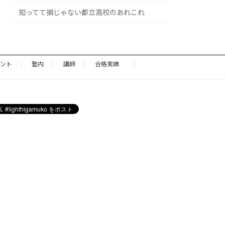
知ってて損じゃない都立高校のあれこれ
ント
塾内
講師
合格実績