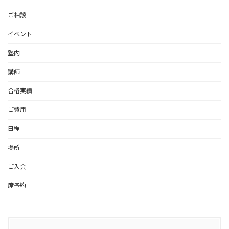
ご相談
イベント
塾内
講師
合格実績
ご費用
日程
場所
ご入会
席予約