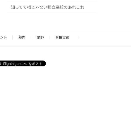
知ってて損じゃない都立高校のあれこれ
ント
塾内
講師
合格実績