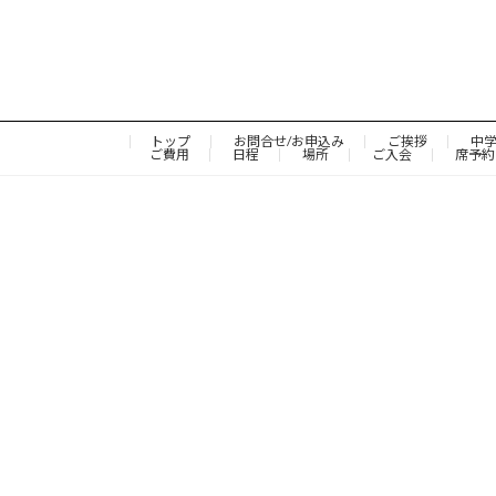
トップ
お問合せ/お申込み
ご挨拶
中
ご費用
日程
場所
ご入会
席予約