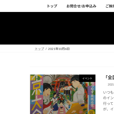
コ
ナ
トップ
お問合せ/お申込み
ご挨
ン
ビ
テ
ゲ
ン
ー
ツ
シ
へ
ョ
ス
ン
キ
に
トップ
2021年10月6日
ッ
移
プ
動
「全
イベント
202
いつも
のイン
行って
が、イ