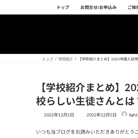
コ
ナ
トップ
お問合せ/お申込み
ご挨
ン
ビ
テ
ゲ
ン
ー
ツ
シ
へ
ョ
ス
ン
キ
に
トップ
学校紹介
【学校紹介まとめ】2023年度入
ッ
移
プ
動
【学校紹介まとめ】20
校らしい生徒さんとは
最
2022年12月5日
2022年12月5日
ligh
終
更
いつも当ブログをお読みいただきありがとう
新
日