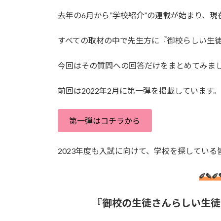
時
去年の6月から”学校紹介”の連載が始まり、現
:
すべての取材の中で先生方に『御校らしい生
今回はその質問への回答だけをまとめてみま
前回は2022年2月に第一弾を掲載しています
第一弾はコチラから
2023年度も入試に向けて、学校を探してい
✐✎✐
『御校の生徒さんらしい生徒