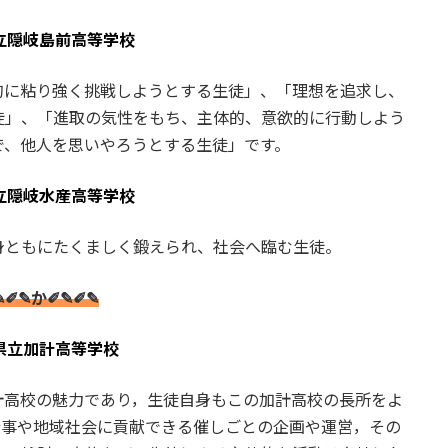
立隠岐島前高等学校
的に粘り強く挑戦しようとする生徒」、「理想を追求し、
徒」、「進取の気性をもち、主体的、意欲的に行動しよう
で、他人を思いやろうとする生徒」です。
立隠岐水産高等学校
身ともにたくましく鍛えられ、社会へ臨む生徒。
✎✐✎か✐✎✐✎
県立加計高等学校
計高校の魅力であり，生徒自身もこの加計高校の長所をよ
行事や地域社会に貢献できる催しごとの企画や運営，その