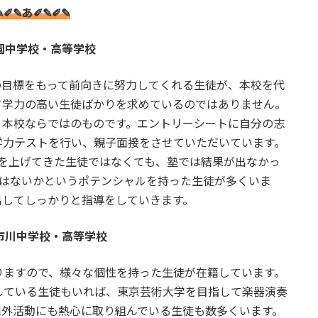
✎✐✎あ✐✎✐✎
園中学校・高等学校
の目標をもって前向きに努力してくれる生徒が、本校を代
て学力の高い生徒ばかりを求めているのではありません。
。本校ならではのものです。エントリーシートに自分の志
学力テストを行い、親子面接をさせていただいています。
値を上げてきた生徒ではなくても、塾では結果が出なかっ
ではないかというポテンシャルを持った生徒が多くいま
出してしっかりと指導をしていきます。
市川中学校・高等学校
りますので、様々な個性を持った生徒が在籍しています。
している生徒もいれば、東京芸術大学を目指して楽器演奏
課外活動にも熱心に取り組んでいる生徒も数多くいます。