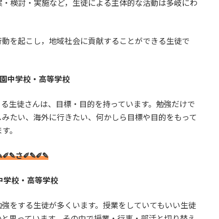
案・検討・実施など，生徒による主体的な活動は多岐にわ
を起こし，地域社会に貢献することができる生徒で
園中学校・高等学校
さる生徒さんは、目標・目的を持っています。勉強だけで
しみたい、海外に行きたい、何かしら目標や目的をもって
ます。
✎✐✎さ✐✎✐✎
中学校・高等学校
勉強をする生徒が多くいます。授業をしていてもいい生徒
かと思っています。その中で授業・行事・部活と切り替え